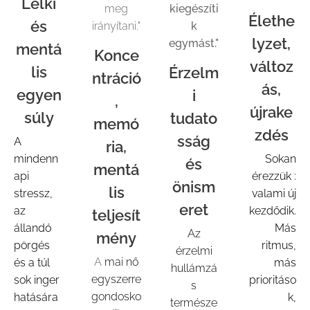
Lelki
meg
kiegészíti
Élethe
és
irányítani."
k
lyzet,
egymást."
mentá
Konce
változ
lis
Érzelm
ntráció
ás,
egyen
i
,
újrake
súly
tudato
memó
zdés
sság
A
ria,
mindenn
Sokan
és
mentá
api
érezzük :
önism
lis
stressz,
valami új
eret
az
kezdődik.
teljesít
állandó
Más
Az
mény
pörgés
ritmus,
érzelmi
A
mai nő
és a túl
más
hullámzá
egyszerre
sok inger
prioritáso
s
gondosko
hatására
k,
természe