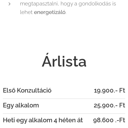
megtapasztalni, hogy a gondolkodás is
lehet
energetizáló
.
Árlista
Első Konzultáció
19.900.- Ft
Egy alkalom
25.900.- Ft
Heti egy alkalom 4 héten át
98.600 .-Ft