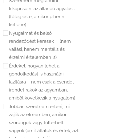
Szeretném megtanulni
kikapcsolni az állandó agyalást.
(főleg este, amikor pihenni
kellene)
Nyugalmat és belső
rendeződést keresek (nem
vallási, hanem mentális és
érzelmi értelemben is)
Érdekel, hogyan lehet a
gondolkodást is használni
lazításra – nem csak a csendet
(rendet rakok az agyamban,
amiből következik a nyugalom)
Jobban szeretném érteni, mi
zajlik az elmémben, amikor
szorongok vagy túlterhelt
vagyok (amit átlátok és értek, azt