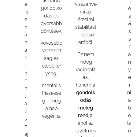
tisztább
t
e
visszanye
gondolko
é
nj
rni az
dás és
s
e
érzelmi
gyorsabb
vi
n
stabilitást
döntések,
s
a
– belső
s
n
erőből.
kevesebb
z
a
szétszórt
Ez nem
a
p
ság és
hideg
n
i
feledéken
racionalit
y
m
ység,
ás,
e
e
hanem
a
r
mentális
n
gondolk
ni
frissessé
t
odás
a
g – még
á
meleg
b
a nap
li
rendje
,
e
végén is.
s
ahol az
ls
z
érzelmek
ő
aj