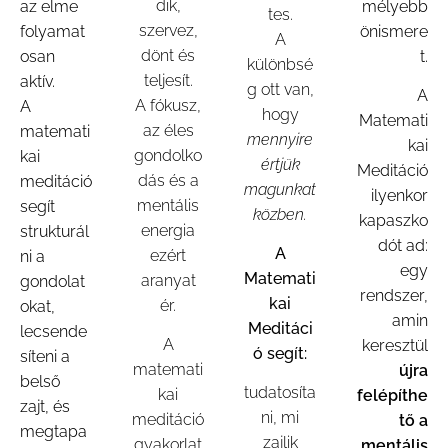
dik,
az elme
mélyebb
tes.
szervez,
folyamat
önismere
A
dönt és
osan
t.
különbsé
teljesít.
aktív.
g ott van,
A
A fókusz,
A
hogy
Matemati
az éles
matemati
mennyire
kai
gondolko
kai
értjük
Meditáció
dás és a
meditáció
magunkat
ilyenkor
mentális
segít
közben.
kapaszko
energia
strukturál
dót ad:
A
ezért
ni a
egy
Matemati
aranyat
gondolat
rendszer,
kai
ér.
okat,
amin
Meditáci
lecsende
A
keresztül
ó segít:
síteni a
matemati
újra
belső
tudatosíta
kai
felépíthe
zajt, és
ni, mi
meditáció
tő a
megtapa
zajlik
gyakorlat
mentális