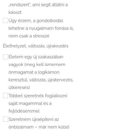
„rendszert”, ami segít átlátni a
káoszt
Úgy érzem, a gondolkodás
lehetne a nyugalmam forrása is,
nem csak a stresszé
Élethelyzet, változás, újrakezdés
Életem egy új szakaszában
vagyok (meg kell ismernem
önmagamat a logikámon
keresztül, változás, újratervezés,
útkeresés)
Többet szeretnék foglalkozni
saját magammal és a
fejlődésemmel
Szeretném újraépíteni az
önbizalmam – már nem külső