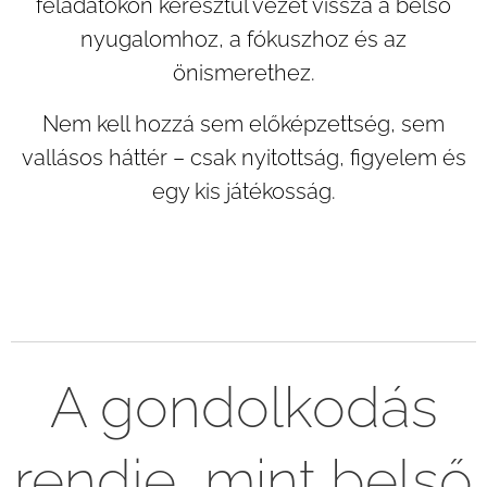
feladatokon keresztül vezet vissza a belső
nyugalomhoz, a fókuszhoz és az
önismerethez.
Nem kell hozzá sem előképzettség, sem
vallásos háttér – csak nyitottság, figyelem és
egy kis játékosság.
A gondolkodás
rendje, mint belső