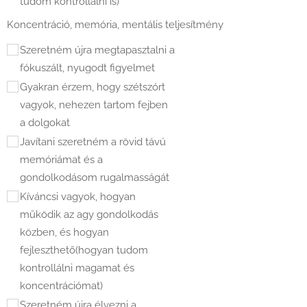
tudom kontrollálni is)
Koncentráció, memória, mentális teljesítmény
Szeretném újra megtapasztalni a
fókuszált, nyugodt figyelmet
Gyakran érzem, hogy szétszórt
vagyok, nehezen tartom fejben
a dolgokat
Javítani szeretném a rövid távú
memóriámat és a
gondolkodásom rugalmasságát
Kíváncsi vagyok, hogyan
működik az agy gondolkodás
közben, és hogyan
fejleszthető(hogyan tudom
kontrollálni magamat és
koncentrációmat)
Szeretném újra élvezni a