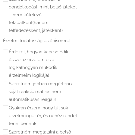
gondolkodást, mint belső játékot
– nem kötelező
feladatként(hanem
felfedezésként, játékként)
Érzelmi tudatosság és önismeret
Érdekel, hogyan kapcsolódik
össze az érzelem és a
logika(hogyan működik
érzelmeim logikája)
Szeretném jobban megérteni a
saját reakcióimat, és nem
automatikusan reagálni
Gyakran érzem, hogy túl sok
érzelmi inger ér, és nehéz rendet
tenni bennük
Szeretném megtalálni a belső