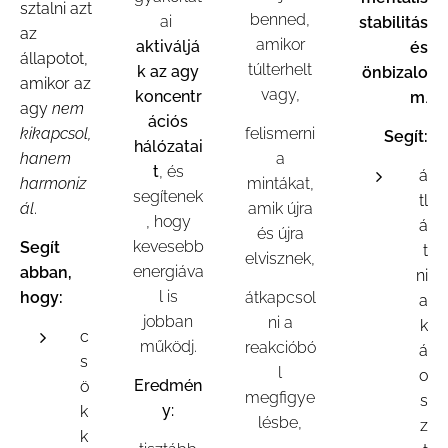
sztalni azt
benned,
ai
stabilitás
az
amikor
aktiváljá
és
állapotot,
túlterhelt
k az agy
önbizalo
amikor az
vagy,
koncentr
m
.
agy
nem
ációs
kikapcsol,
felismerni
Segít:
hálózatai
hanem
a
t
, és
á
harmoniz
mintákat,
segítenek
tl
ál
.
amik újra
, hogy
á
és újra
kevesebb
Segít
t
elvisznek,
energiáva
abban,
ni
l is
hogy:
átkapcsol
a
jobban
ni a
k
c
működj.
reakcióbó
á
s
l
o
Eredmén
ö
megfigye
s
y:
k
lésbe,
z
k