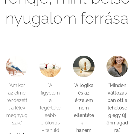
nyugalom forrása
"Amikor
"A
"A logika
"Minden
az elme
figyelem
és az
változás
rendezett
a
érzelem
ban ott a
, a lélek
legértéke
nem
lehetősé
megnyug
sebb
ellentéte
g egy új
szik."
erőforrás
k –
önmagad
– tanuld
hanem
ra."