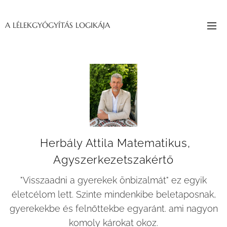
A LÉLEKGYÓGYÍTÁS LOGIKÁJA
Herbály Attila Matematikus,
Agyszerkezetszakértő
"Visszaadni a gyerekek önbizalmát" ez egyik
életcélom lett. Szinte mindenkibe beletaposnak,
gyerekekbe és felnőttekbe egyaránt. ami nagyon
komoly károkat okoz.