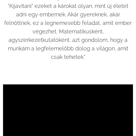
"Kijavítani" ezeket a károkat olyan, mint új életet
adni egy embernek. Akár gyereknek, akár
felnőttnek, ez a legnemesebb feladat, amit ember
végezhet. Matematikusként,
agyszerkezetkutatóként, azt gondolom, hogy a
munkám a legfelemelőbb dolog a világon, amit
csak tehetek."